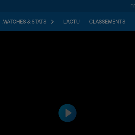
FI
MATCHES & STATS
L'ACTU
CLASSEMENTS