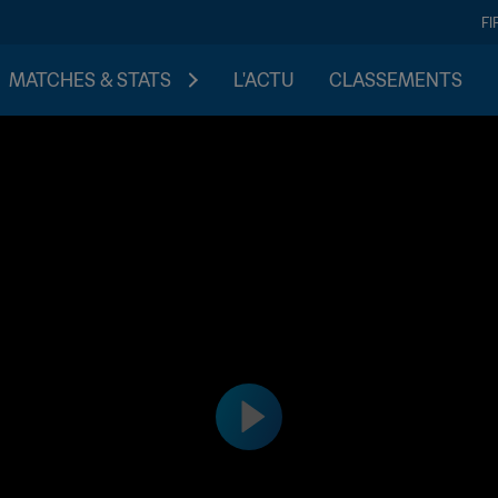
FI
MATCHES & STATS
L'ACTU
CLASSEMENTS