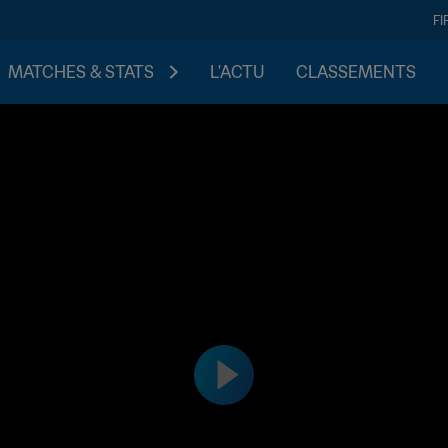
FI
MATCHES & STATS
L'ACTU
CLASSEMENTS