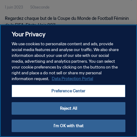
1 juin 2023
50seconde
FIFA, Etats-Unis 99™
Regardez chaque but de la Coupe du Monde de Football Féminin
de la FIFA, Etats-Unis 99™.
Your Privacy
We use cookies to personalize content and ads, provide
social media features and analyse our traffic. We also share
information about your use of our site with our social
media, advertising and analytics partners. You can select
your cookie preferences by clicking on the buttons on the
POLITIQUE DE CONFIDENTIALITÉ
right and place a do not sell or share my personal
information request.
Data Protection Portal
CONDITIONS D'UTILISATION
GÉRER VOS PRÉFÉRENCES SUR LES COOKIES
Preference Center
Copyright © 1994 - 2026 FIFA. Tous droits réservés.
Reject All
I'm OK with that