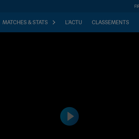
FI
MATCHES & STATS
L'ACTU
CLASSEMENTS