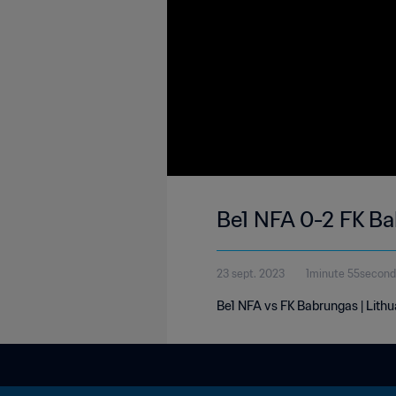
Be1 NFA 0-2 FK Ba
23 sept. 2023
1minute 55secon
Be1 NFA vs FK Babrungas | Lith