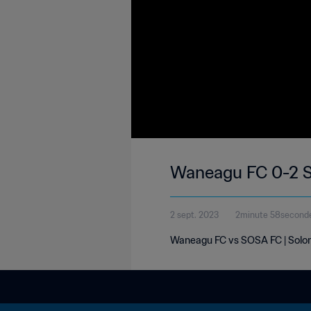
Waneagu FC 0-2 S
2 sept. 2023
2minute 58second
Waneagu FC vs SOSA FC | Solo