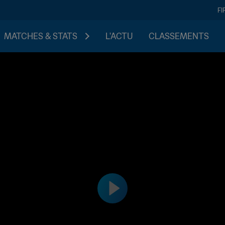
FI
MATCHES & STATS
L'ACTU
CLASSEMENTS