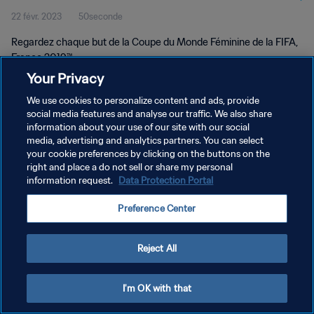
22 févr. 2023
50seconde
2019™
Regardez chaque but de la Coupe du Monde Féminine de la FIFA,
France 2019™.
Your Privacy
We use cookies to personalize content and ads, provide
social media features and analyse our traffic. We also share
information about your use of our site with our social
media, advertising and analytics partners. You can select
POLITIQUE DE CONFIDENTIALITÉ
your cookie preferences by clicking on the buttons on the
right and place a do not sell or share my personal
CONDITIONS D'UTILISATION
information request.
Data Protection Portal
GÉRER VOS PRÉFÉRENCES SUR LES COOKIES
Preference Center
Copyright © 1994 - 2026 FIFA. Tous droits réservés.
Reject All
I'm OK with that