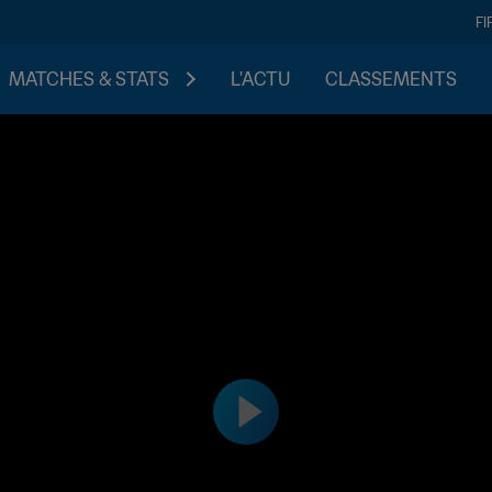
FI
MATCHES & STATS
L'ACTU
CLASSEMENTS