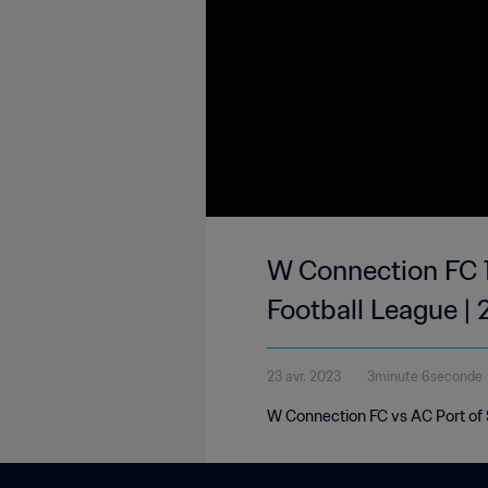
W Connection FC 1
Football League |
23 avr. 2023
3minute 6seconde
W Connection FC vs AC Port of S