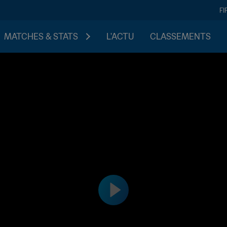
FI
MATCHES & STATS
L'ACTU
CLASSEMENTS