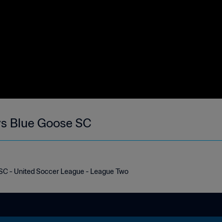
 vs Blue Goose SC
e SC - United Soccer League - League Two