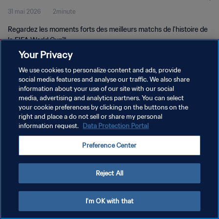
31 mai 2026
2minute
Regardez les moments forts des meilleurs matchs de l'histoire de
la FIFA World Cup™.
Your Privacy
We use cookies to personalize content and ads, provide
social media features and analyse our traffic. We also share
information about your use of our site with our social
media, advertising and analytics partners. You can select
POLITIQUE DE CONFIDENTIALITÉ
your cookie preferences by clicking on the buttons on the
right and place a do not sell or share my personal
CONDITIONS D'UTILISATION
information request.
Data Protection Portal
GÉRER VOS PRÉFÉRENCES SUR LES COOKIES
Preference Center
Copyright © 1994 - 2026 FIFA. Tous droits réservés.
Reject All
I'm OK with that