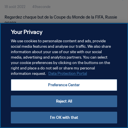
18 août 2022
49seconde
2018™
Regardez chaque but de la Coupe du Monde de la FIFA, Russie
2018™.
Your Privacy
We use cookies to personalize content and ads, provide
social media features and analyse our traffic. We also share
information about your use of our site with our social
media, advertising and analytics partners. You can select
POLITIQUE DE CONFIDENTIALITÉ
your cookie preferences by clicking on the buttons on the
right and place a do not sell or share my personal
CONDITIONS D'UTILISATION
information request.
Data Protection Portal
GÉRER VOS PRÉFÉRENCES SUR LES COOKIES
Preference Center
Copyright © 1994 - 2026 FIFA. Tous droits réservés.
Reject All
I'm OK with that