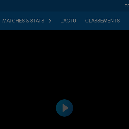
FI
MATCHES & STATS
L'ACTU
CLASSEMENTS