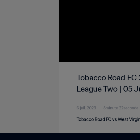
Tobacco Road FC 2
League Two | 05 J
6 juil. 2023
5minute 22seconde
Tobacco Road FC vs West Virgin