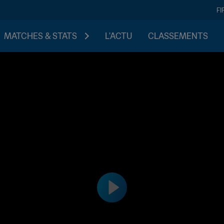
FI
MATCHES & STATS
L'ACTU
CLASSEMENTS