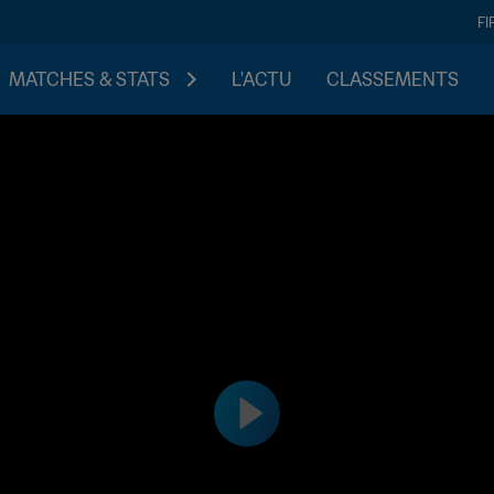
FI
MATCHES & STATS
L'ACTU
CLASSEMENTS