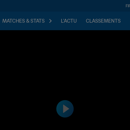
FI
MATCHES & STATS
L'ACTU
CLASSEMENTS