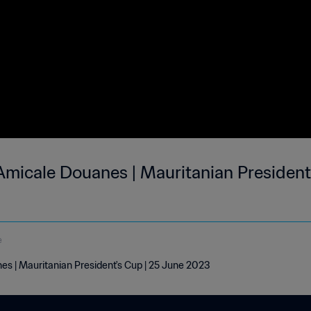
micale Douanes | Mauritanian President'
e
 | Mauritanian President's Cup | 25 June 2023