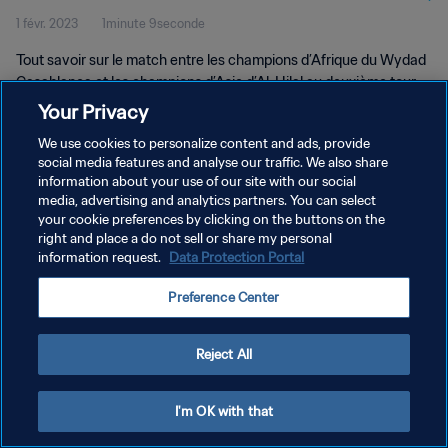
1 févr. 2023
1minute 9seconde
Tout savoir sur le match entre les champions d’Afrique du Wydad
Casablanca et les champions d’Asie d’Al-Hilal au deuxième tour
de la Coupe du Monde des Clubs de la FIFA, Maroc 2022™.
Your Privacy
We use cookies to personalize content and ads, provide
social media features and analyse our traffic. We also share
information about your use of our site with our social
media, advertising and analytics partners. You can select
your cookie preferences by clicking on the buttons on the
POLITIQUE DE CONFIDENTIALITÉ
right and place a do not sell or share my personal
information request.
Data Protection Portal
CONDITIONS D'UTILISATION
Preference Center
GÉRER VOS PRÉFÉRENCES SUR LES COOKIES
Copyright © 1994 - 2026 FIFA. Tous droits réservés.
Reject All
I'm OK with that