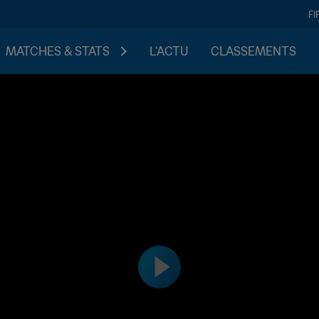
FI
MATCHES & STATS
L'ACTU
CLASSEMENTS