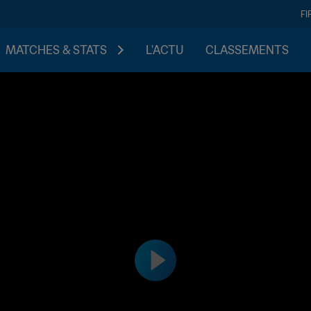
FI
MATCHES & STATS
L'ACTU
CLASSEMENTS