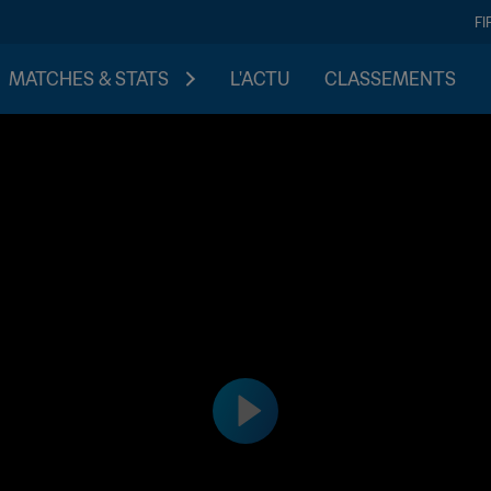
FI
MATCHES & STATS
L'ACTU
CLASSEMENTS