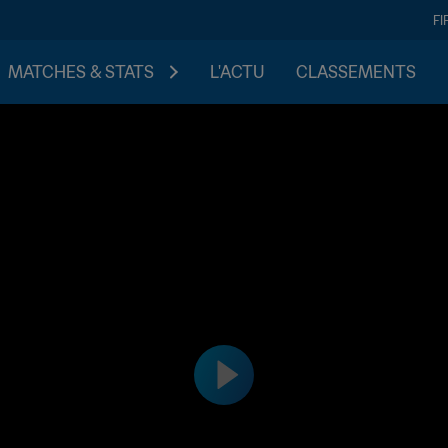
FI
MATCHES & STATS
L'ACTU
CLASSEMENTS