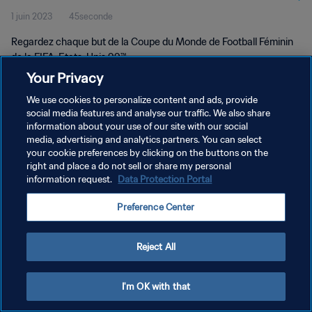
1 juin 2023
45seconde
Regardez chaque but de la Coupe du Monde de Football Féminin
de la FIFA, Etats-Unis 99™.
Your Privacy
We use cookies to personalize content and ads, provide
social media features and analyse our traffic. We also share
information about your use of our site with our social
media, advertising and analytics partners. You can select
POLITIQUE DE CONFIDENTIALITÉ
your cookie preferences by clicking on the buttons on the
right and place a do not sell or share my personal
CONDITIONS D'UTILISATION
information request.
Data Protection Portal
GÉRER VOS PRÉFÉRENCES SUR LES COOKIES
Preference Center
Copyright © 1994 - 2026 FIFA. Tous droits réservés.
Reject All
I'm OK with that