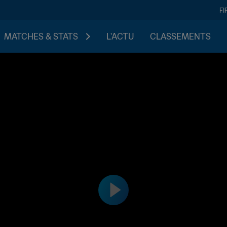
FI
MATCHES & STATS
L'ACTU
CLASSEMENTS