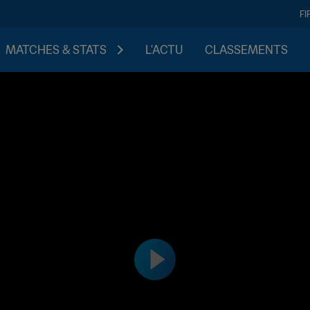
FI
MATCHES & STATS
L'ACTU
CLASSEMENTS