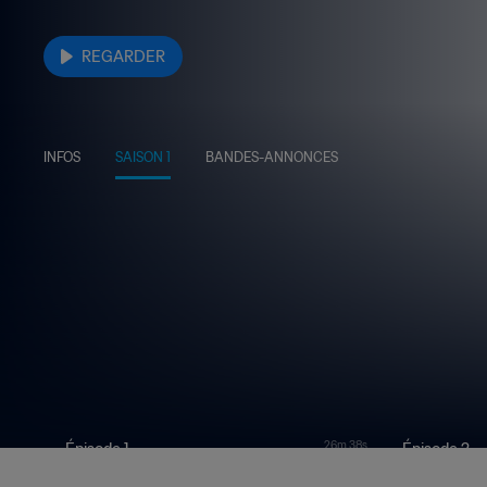
REGARDER
INFOS
SAISON 1
BANDES-ANNONCES
26m 38s
Épisode 1
Épisode 2
Wendie Renard | Icônes
Lucy Bronze |