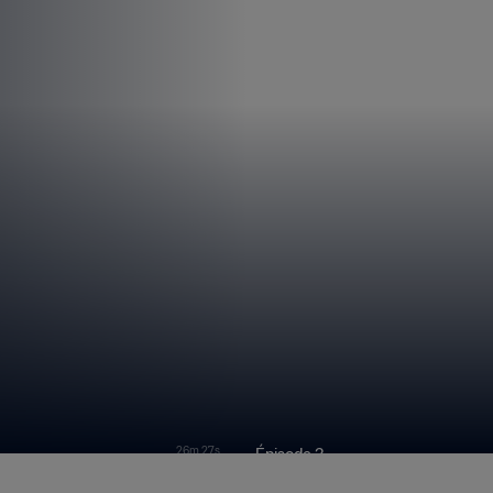
26m 27s
Épisode 3
 Icônes
Asisat Oshoala | Icônes