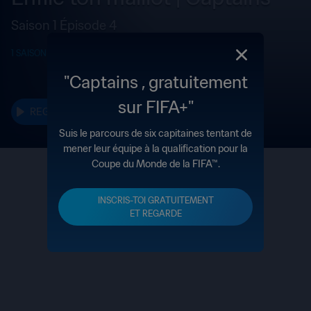
Saison 1 Épisode 4
1 SAISON
8 ÉPISODES
2022
"Captains , gratuitement
sur FIFA+"
REGARDER
Suis le parcours de six capitaines tentant de
mener leur équipe à la qualification pour la
Coupe du Monde de la FIFA™.
INFOS
SAISON 1
INSCRIS-TOI GRATUITEMENT
ET REGARDE