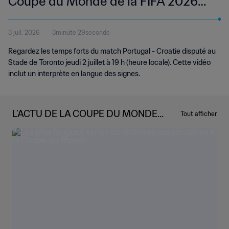
Coupe du Monde de la FIFA 2026™ |
Temps forts | Langue des signes
3 juil. 2026
3minute 29seconde
internationale (LSI)
Regardez les temps forts du match Portugal - Croatie disputé au
Stade de Toronto jeudi 2 juillet à 19 h (heure locale). Cette vidéo
inclut un interprète en langue des signes.
L’ACTU DE LA COUPE DU MONDE
Tout afficher
DE LA FIFA 2026™