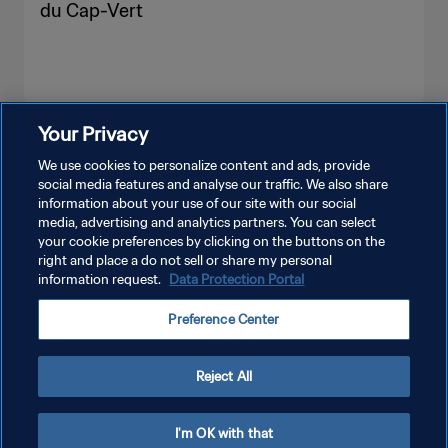
du Cap-Vert
Your Privacy
PLUS
We use cookies to personalize content and ads, provide
social media features and analyse our traffic. We also share
information about your use of our site with our social
media, advertising and analytics partners. You can select
your cookie preferences by clicking on the buttons on the
right and place a do not sell or share my personal
information request.
Data Protection Portal
POLITIQUE DE CONFIDENTIALITÉ
Preference Center
CONDITIONS D'UTILISATION
GÉRER VOS PRÉFÉRENCES SUR LES COOKIES
Reject All
Copyright © 1994 - 2026 FIFA. Tous droits réservés.
I'm OK with that