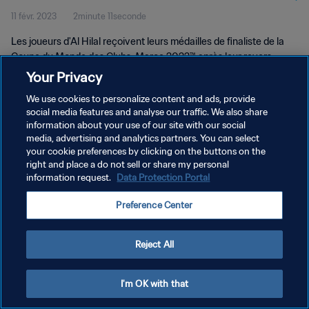
11 févr. 2023
2minute 11seconde
Les joueurs d'Al Hilal reçoivent leurs médailles de finaliste de la
Coupe du Monde des Clubs, Maroc 2022™ après leur revers
contre le Real Madrid.
Your Privacy
We use cookies to personalize content and ads, provide
social media features and analyse our traffic. We also share
information about your use of our site with our social
media, advertising and analytics partners. You can select
your cookie preferences by clicking on the buttons on the
right and place a do not sell or share my personal
POLITIQUE DE CONFIDENTIALITÉ
information request.
Data Protection Portal
CONDITIONS D'UTILISATION
Preference Center
GÉRER VOS PRÉFÉRENCES SUR LES COOKIES
Copyright © 1994 - 2026 FIFA. Tous droits réservés.
Reject All
I'm OK with that