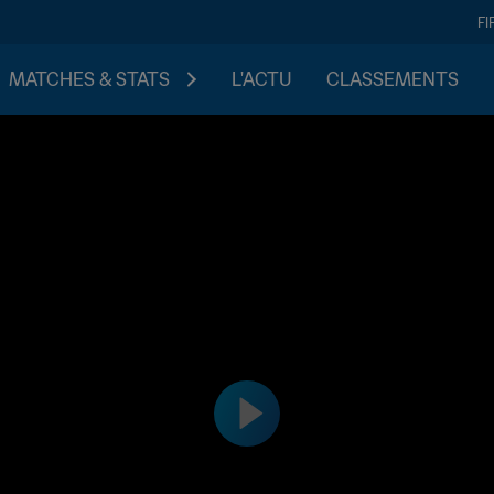
FI
MATCHES & STATS
L'ACTU
CLASSEMENTS