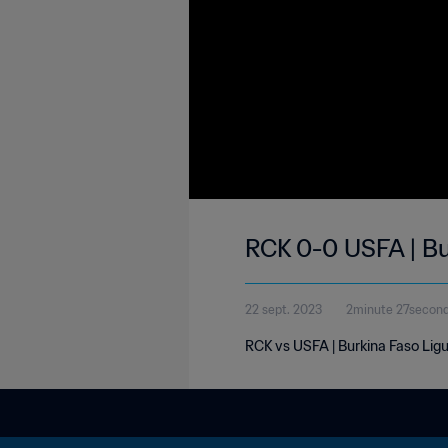
RCK 0-0 USFA | Bu
22 sept. 2023
2minute 27secon
RCK vs USFA | Burkina Faso Lig