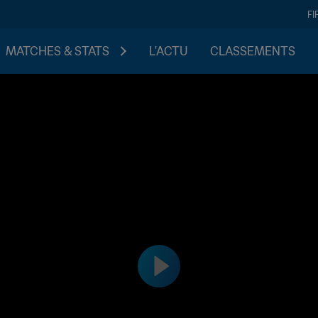
FI
MATCHES & STATS
L'ACTU
CLASSEMENTS