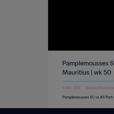
Pamplemousses SC 
Mauritius | wk 50
15 déc. 2022
1minute 54second
Pamplemousses SC vs AS Port-Lo