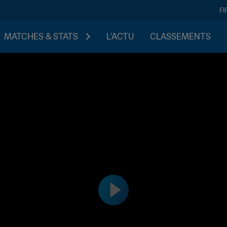
FI
MATCHES & STATS
L'ACTU
CLASSEMENTS