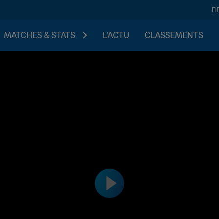
FI
MATCHES & STATS
L'ACTU
CLASSEMENTS