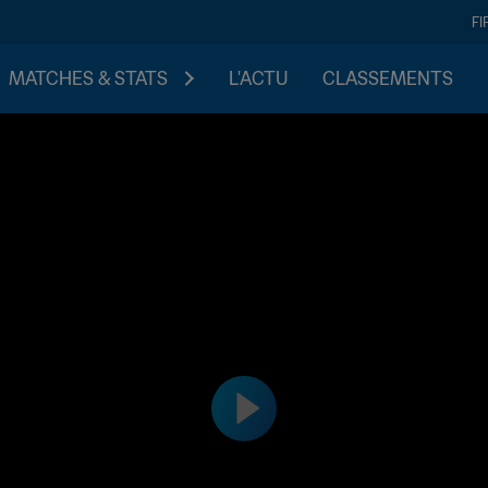
FI
MATCHES & STATS
L'ACTU
CLASSEMENTS