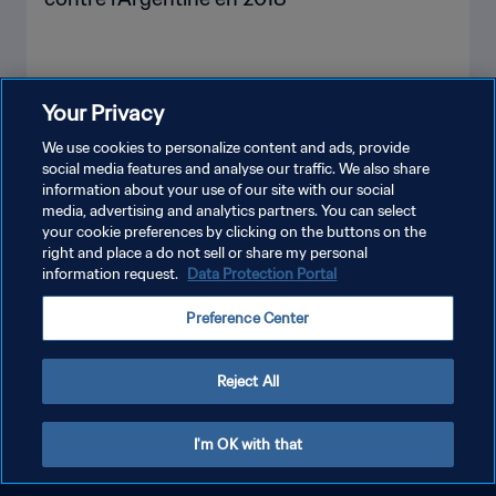
Your Privacy
PLUS
We use cookies to personalize content and ads, provide
social media features and analyse our traffic. We also share
information about your use of our site with our social
media, advertising and analytics partners. You can select
your cookie preferences by clicking on the buttons on the
right and place a do not sell or share my personal
information request.
Data Protection Portal
POLITIQUE DE CONFIDENTIALITÉ
Preference Center
CONDITIONS D'UTILISATION
GÉRER VOS PRÉFÉRENCES SUR LES COOKIES
Reject All
Copyright © 1994 - 2026 FIFA. Tous droits réservés.
I'm OK with that