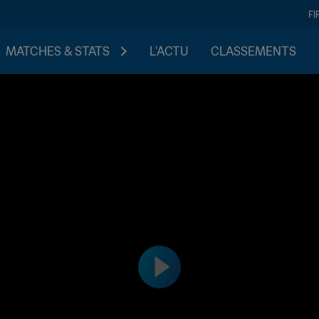
FI
MATCHES & STATS
L'ACTU
CLASSEMENTS