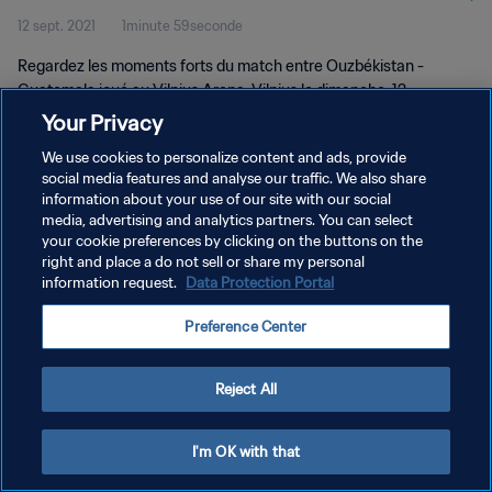
12 sept. 2021
1minute 59seconde
Regardez les moments forts du match entre Ouzbékistan -
Guatemala joué au Vilnius Arena, Vilnius le dimanche, 12
septembre 2021
Your Privacy
We use cookies to personalize content and ads, provide
social media features and analyse our traffic. We also share
information about your use of our site with our social
media, advertising and analytics partners. You can select
your cookie preferences by clicking on the buttons on the
right and place a do not sell or share my personal
POLITIQUE DE CONFIDENTIALITÉ
information request.
Data Protection Portal
CONDITIONS D'UTILISATION
Preference Center
GÉRER VOS PRÉFÉRENCES SUR LES COOKIES
Copyright © 1994 - 2026 FIFA. Tous droits réservés.
Reject All
I'm OK with that