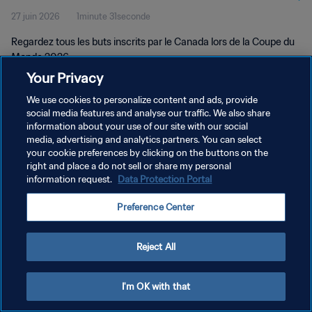
27 juin 2026
1minute 31seconde
Regardez tous les buts inscrits par le Canada lors de la Coupe du
Monde 2026.
Your Privacy
We use cookies to personalize content and ads, provide
social media features and analyse our traffic. We also share
information about your use of our site with our social
media, advertising and analytics partners. You can select
POLITIQUE DE CONFIDENTIALITÉ
your cookie preferences by clicking on the buttons on the
right and place a do not sell or share my personal
CONDITIONS D'UTILISATION
information request.
Data Protection Portal
GÉRER VOS PRÉFÉRENCES SUR LES COOKIES
Preference Center
Copyright © 1994 - 2026 FIFA. Tous droits réservés.
Reject All
I'm OK with that