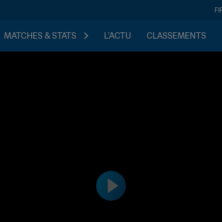
FI
MATCHES & STATS
L'ACTU
CLASSEMENTS