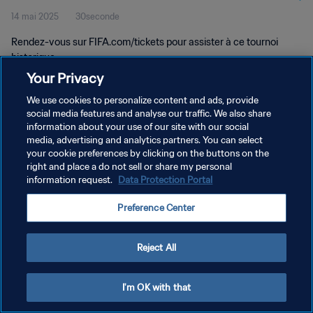
14 mai 2025
30seconde
Rendez-vous sur FIFA.com/tickets pour assister à ce tournoi
historique.
Your Privacy
We use cookies to personalize content and ads, provide
social media features and analyse our traffic. We also share
information about your use of our site with our social
media, advertising and analytics partners. You can select
POLITIQUE DE CONFIDENTIALITÉ
your cookie preferences by clicking on the buttons on the
right and place a do not sell or share my personal
CONDITIONS D'UTILISATION
information request.
Data Protection Portal
GÉRER VOS PRÉFÉRENCES SUR LES COOKIES
Preference Center
Copyright © 1994 - 2026 FIFA. Tous droits réservés.
Reject All
I'm OK with that