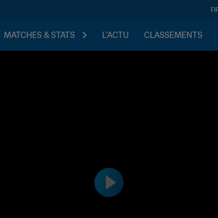
FI
MATCHES & STATS
L'ACTU
CLASSEMENTS