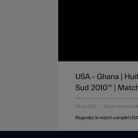
USA - Ghana | Huit
Sud 2010™ | Matc
26 juin 2010
2heure 14minute 5
Regardez le match complet USA 