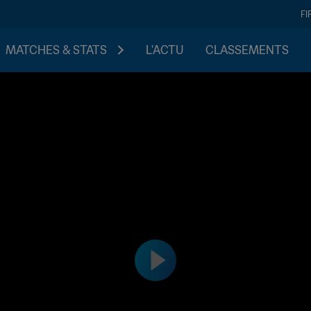
FI
MATCHES & STATS
L'ACTU
CLASSEMENTS