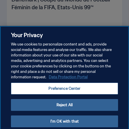
Féminin de la FIFA, Etats-Unis 99™
Your Privacy
PLUS
We use cookies to personalize content and ads, provide
social media features and analyse our traffic. We also share
information about your use of our site with our social
media, advertising and analytics partners. You can select
your cookie preferences by clicking on the buttons on the
right and place a do not sell or share my personal
information request.
Data Protection Portal
POLITIQUE DE CONFIDENTIALITÉ
Preference Center
CONDITIONS D'UTILISATION
GÉRER VOS PRÉFÉRENCES SUR LES COOKIES
Reject All
Copyright © 1994 - 2026 FIFA. Tous droits réservés.
I'm OK with that