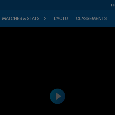
FI
MATCHES & STATS
L'ACTU
CLASSEMENTS