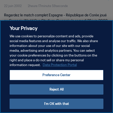
22 juin 2002
2heure 17minute 59seconde
Match complet
Regardez le match complet Espagne - République de Corée joué
au Gwangju World Cup Stadium, Gwangju le samedi 22 juin 2002.
Your Privacy
We use cookies to personalize content and ads, provide
social media features and analyse our traffic. We also share
information about your use of our site with our social
media, advertising and analytics partners. You can select
POLITIQUE DE CONFIDENTIALITÉ
your cookie preferences by clicking on the buttons on the
right and place a do not sell or share my personal
CONDITIONS D'UTILISATION
information request.
Data Protection Portal
GÉRER VOS PRÉFÉRENCES SUR LES COOKIES
Preference Center
Copyright © 1994 - 2026 FIFA. Tous droits réservés.
Reject All
I'm OK with that