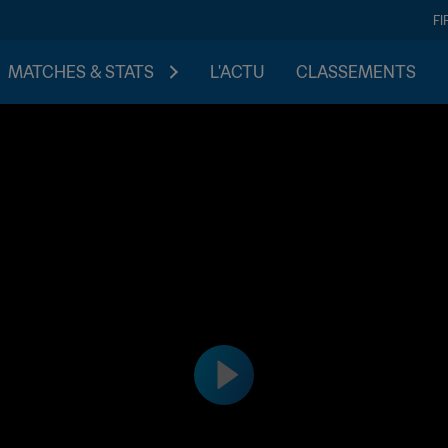
FI
MATCHES & STATS
L'ACTU
CLASSEMENTS