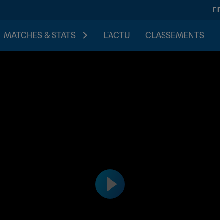
FI
MATCHES & STATS
L'ACTU
CLASSEMENTS