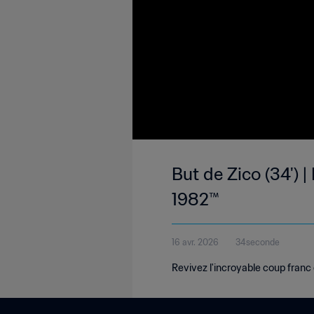
But de Zico (34') 
1982™
16 avr. 2026
34seconde
Revivez l'incroyable coup franc