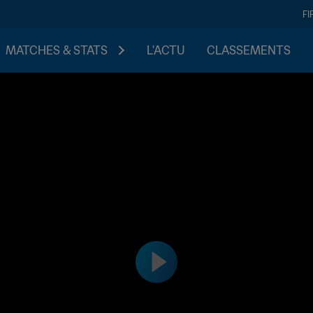
FI
MATCHES & STATS
L'ACTU
CLASSEMENTS