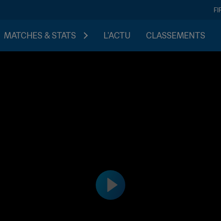
FI
MATCHES & STATS
L'ACTU
CLASSEMENTS