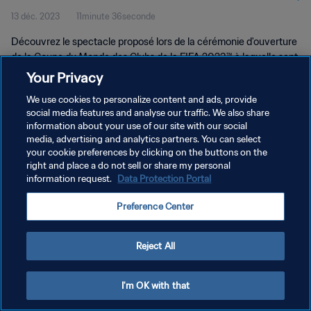
13 déc. 2023
11minute 36seconde
Découvrez le spectacle proposé lors de la cérémonie d'ouverture
de la Coupe du Monde des Clubs de la FIFA 2023™ à laquelle sept
grands clubs venus des quatre coins du globe vont lutter pour la
Your Privacy
gloire.
We use cookies to personalize content and ads, provide
social media features and analyse our traffic. We also share
information about your use of our site with our social
media, advertising and analytics partners. You can select
your cookie preferences by clicking on the buttons on the
right and place a do not sell or share my personal
POLITIQUE DE CONFIDENTIALITÉ
information request.
Data Protection Portal
CONDITIONS D'UTILISATION
Preference Center
GÉRER VOS PRÉFÉRENCES SUR LES COOKIES
Copyright © 1994 - 2026 FIFA. Tous droits réservés.
Reject All
I'm OK with that