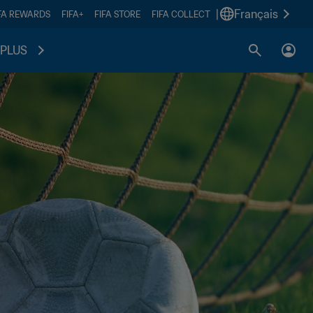
|
Français
FA REWARDS
FIFA+
FIFA STORE
FIFA COLLECT
PLUS