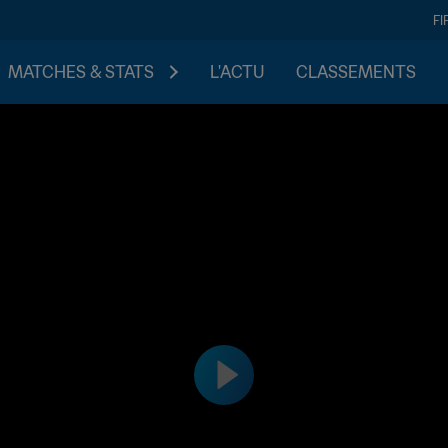
FI
MATCHES & STATS
L'ACTU
CLASSEMENTS